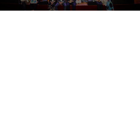
A lo largo del Foro, ponencias y charlas se
suceden dibujando los puentes que unen lo
afectivo y lo efectivo. Con la participación de
Rafael Bengoa, asesor internacional
especialista en Salud Pública; Carina Escobar,
Secretaria General de la Asociación de
Personas con Enfermedades Crónicas
Inflamatorias Inmunomediadas (UNIMID);
Miquel Roca, médico psiquiatra, catedrático y
decano de la Facultad de Medicina (UIB); y
Coral Larrosa, periodista de Salud y Ciencia