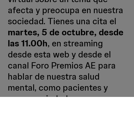
afecta y preocupa en nuestra
sociedad. Tienes una cita el
martes, 5 de octubre, desde
las 11.00h
, en streaming
desde esta web y desde el
canal Foro Premios AE para
hablar de nuestra salud
mental, como pacientes y
como sociedad.
¿Cómo se ha atendido a las personas que
padecían alguna enfermedad mental o que la
han sufrido por primera vez?¿Cómo ha de