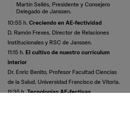
Martín Sellés, Presidente y Consejero
Delegado de Janssen.
10:55 h.
Creciendo en AE-fectividad
D. Ramón Frexes, Director de Relaciones
Institucionales y RSC de Janssen.
11:15 h.
El cultivo de nuestro currículum
interior
Dr. Enric Benito, Profesor Facultad Ciencias
de la Salud. Universidad Francisco de Vitoria.
11:35 h.
Tecnologías AE-fectivas
Natacha Bolaños, Especialista en
Rehabilitación Oncológica. Lymphoma
Coalition, Regional Coordinator Europe
(HARMONY-Big Data IMI Project-